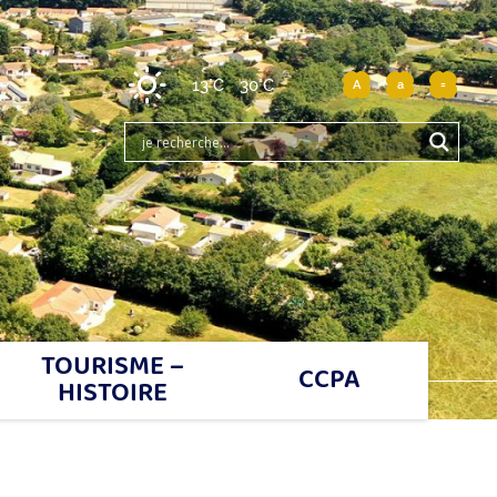
13°C
30°C
A
a
=
TOURISME –
CCPA
HISTOIRE